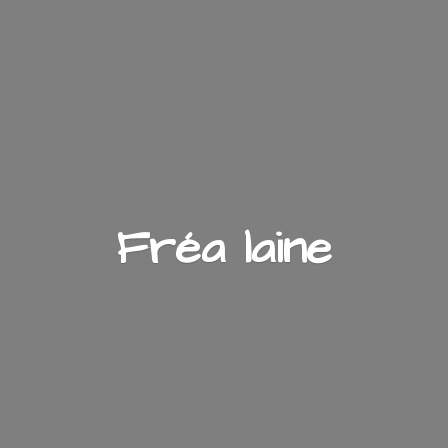
Fré
a laine