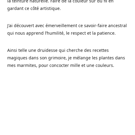
la teinture naturelle. Faire de la couleur sur du fil en
gardant ce côté artistique.
J'ai découvert avec émerveillement ce savoir-faire ancestral
qui nous apprend l’humilité, le respect et la patience.
Ainsi telle une druidesse qui cherche des recettes
magiques dans son grimoire, je mélange les plantes dans
mes marmites, pour concocter mille et une couleurs.
Les végétaux ont tellement à nous offrir et beaucoup à
nous réapprendre.
Pourquoi Fréa Laine,
Ce nom n'as pas été choisi par hasard: Fréa est l'un des
noms de la déesse de la mythologie nordique connue sous