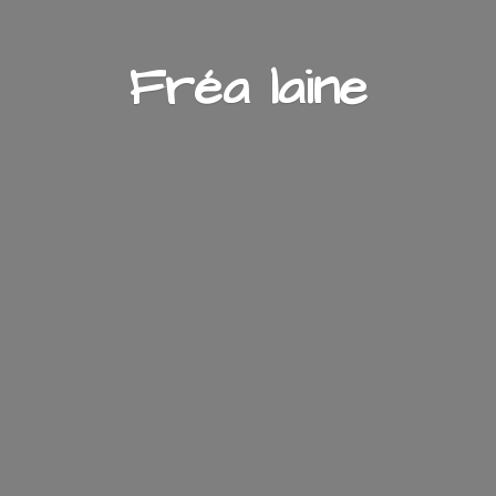
Fré
a laine