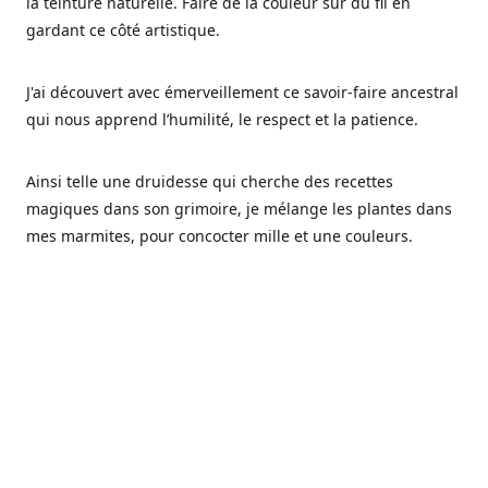
la teinture naturelle. Faire de la couleur sur du fil en
gardant ce côté artistique.
J'ai découvert avec émerveillement ce savoir-faire ancestral
qui nous apprend l’humilité, le respect et la patience.
Ainsi telle une druidesse qui cherche des recettes
magiques dans son grimoire, je mélange les plantes dans
mes marmites, pour concocter mille et une couleurs.
Les végétaux ont tellement à nous offrir et beaucoup à
nous réapprendre.
Pourquoi Fréa Laine,
Ce nom n'as pas été choisi par hasard: Fréa est l'un des
noms de la déesse de la mythologie nordique connue sous