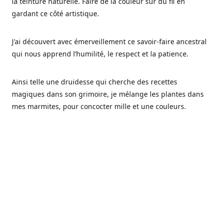
la teinture naturelle. Faire de la couleur sur du fil en
gardant ce côté artistique.
J'ai découvert avec émerveillement ce savoir-faire ancestral
qui nous apprend l’humilité, le respect et la patience.
Ainsi telle une druidesse qui cherche des recettes
magiques dans son grimoire, je mélange les plantes dans
mes marmites, pour concocter mille et une couleurs.
Les végétaux ont tellement à nous offrir et beaucoup à
nous réapprendre.
Pourquoi Fréa Laine,
Ce nom n'as pas été choisi par hasard: Fréa est l'un des
noms de la déesse de la mythologie nordique connue sous