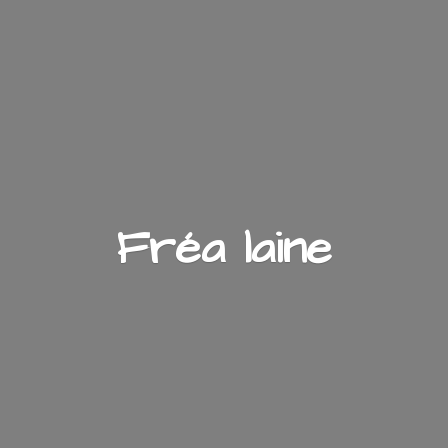
Fré
a laine