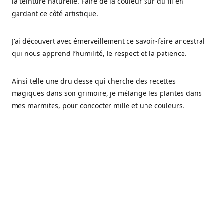
la teinture naturelle. Faire de la couleur sur du fil en
gardant ce côté artistique.
J'ai découvert avec émerveillement ce savoir-faire ancestral
qui nous apprend l’humilité, le respect et la patience.
Ainsi telle une druidesse qui cherche des recettes
magiques dans son grimoire, je mélange les plantes dans
mes marmites, pour concocter mille et une couleurs.
Les végétaux ont tellement à nous offrir et beaucoup à
nous réapprendre.
Pourquoi Fréa Laine,
Ce nom n'as pas été choisi par hasard: Fréa est l'un des
noms de la déesse de la mythologie nordique connue sous