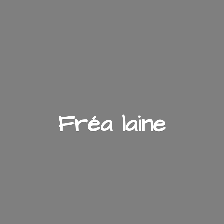
Fré
a laine