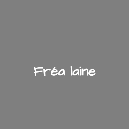
Fré
a laine