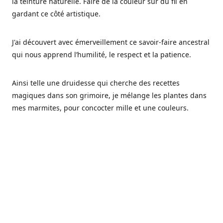
la teinture naturelle. Faire de la couleur sur du fil en
gardant ce côté artistique.
J'ai découvert avec émerveillement ce savoir-faire ancestral
qui nous apprend l’humilité, le respect et la patience.
Ainsi telle une druidesse qui cherche des recettes
magiques dans son grimoire, je mélange les plantes dans
mes marmites, pour concocter mille et une couleurs.
Les végétaux ont tellement à nous offrir et beaucoup à
nous réapprendre.
Pourquoi Fréa Laine,
Ce nom n'as pas été choisi par hasard: Fréa est l'un des
noms de la déesse de la mythologie nordique connue sous