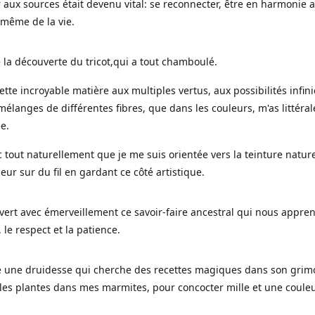
 aux sources était devenu vital: se reconnecter, être en harmonie 
 même de la vie.
 la découverte du tricot,qui a tout chamboulé.
cette incroyable matière aux multiples vertus, aux possibilités infini
mélanges de différentes fibres, que dans les couleurs, m'as littéra
ée.
c tout naturellement que je me suis orientée vers la teinture nature
leur sur du fil en gardant ce côté artistique.
uvert avec émerveillement ce savoir-faire ancestral qui nous appre
, le respect et la patience.
le une druidesse qui cherche des recettes magiques dans son grimo
es plantes dans mes marmites, pour concocter mille et une coule