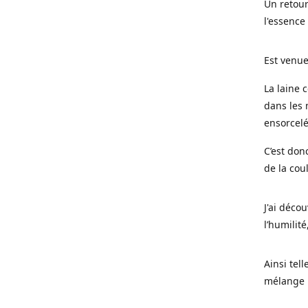
Un retour
l'essence
Est venue
La laine 
dans les 
ensorcel
C’est don
de la cou
J'ai déco
l’humilité
Ainsi tel
mélange l