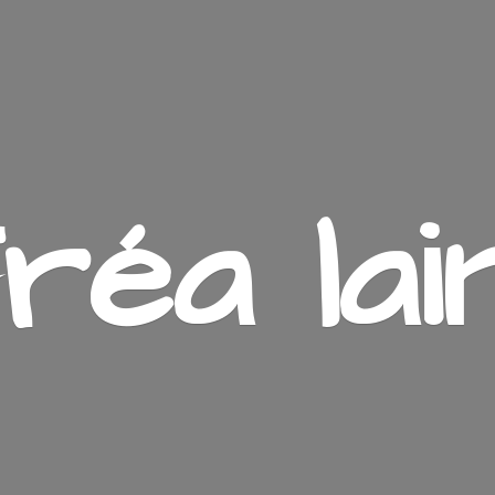
ré
a lai