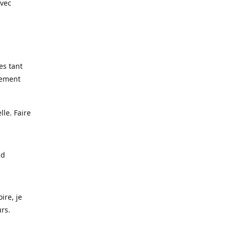
avec
es tant
lement
lle. Faire
nd
ire, je
urs.