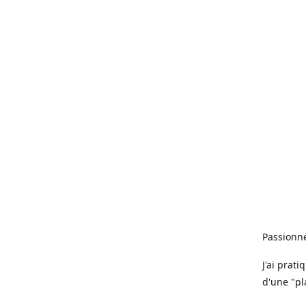
Passionné
J'ai prat
d'une "pl