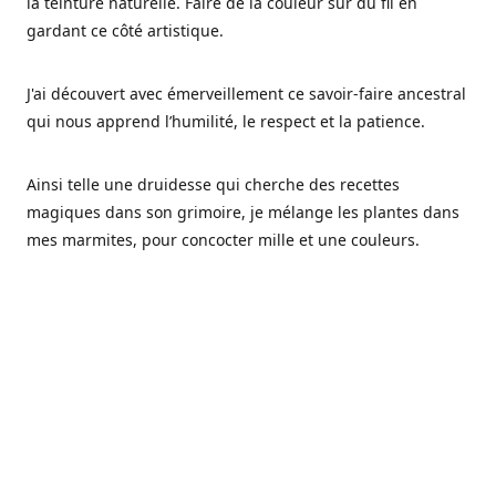
la teinture naturelle. Faire de la couleur sur du fil en
gardant ce côté artistique.
J'ai découvert avec émerveillement ce savoir-faire ancestral
qui nous apprend l’humilité, le respect et la patience.
Ainsi telle une druidesse qui cherche des recettes
magiques dans son grimoire, je mélange les plantes dans
mes marmites, pour concocter mille et une couleurs.
Les végétaux ont tellement à nous offrir et beaucoup à
nous réapprendre.
Pourquoi Fréa Laine,
Ce nom n'as pas été choisi par hasard: Fréa est l'un des
noms de la déesse de la mythologie nordique connue sous