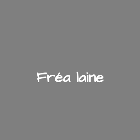
Fré
a laine