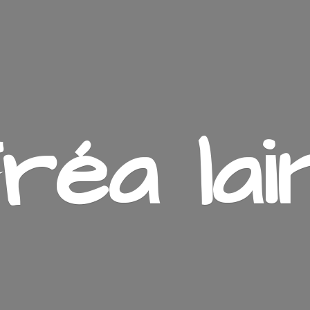
ré
a lai