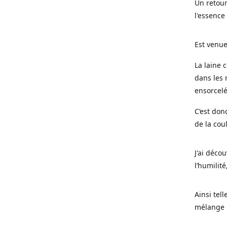
Un retour
l'essence
Est venue
La laine 
dans les 
ensorcel
C’est don
de la cou
J'ai déco
l’humilité
Ainsi tel
mélange l