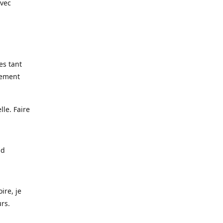
avec
es tant
lement
lle. Faire
nd
ire, je
urs.