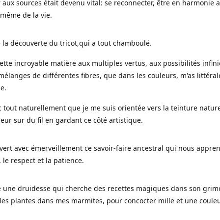
 aux sources était devenu vital: se reconnecter, être en harmonie 
 même de la vie.
 la découverte du tricot,qui a tout chamboulé.
cette incroyable matière aux multiples vertus, aux possibilités infini
mélanges de différentes fibres, que dans les couleurs, m'as littéra
ée.
c tout naturellement que je me suis orientée vers la teinture nature
leur sur du fil en gardant ce côté artistique.
uvert avec émerveillement ce savoir-faire ancestral qui nous appre
, le respect et la patience.
le une druidesse qui cherche des recettes magiques dans son grimo
es plantes dans mes marmites, pour concocter mille et une coule