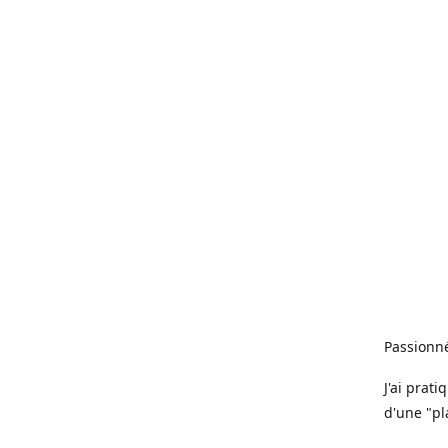
Passionné
J'ai prat
d'une "pl