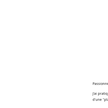
Passionné
J'ai prat
d'une "pl