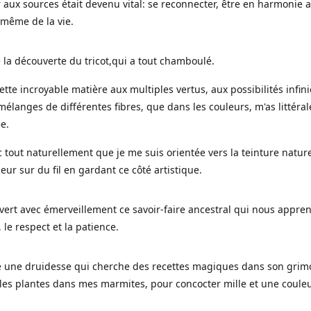
 aux sources était devenu vital: se reconnecter, être en harmonie 
 même de la vie.
 la découverte du tricot,qui a tout chamboulé.
cette incroyable matière aux multiples vertus, aux possibilités infini
mélanges de différentes fibres, que dans les couleurs, m'as littéra
ée.
c tout naturellement que je me suis orientée vers la teinture nature
leur sur du fil en gardant ce côté artistique.
uvert avec émerveillement ce savoir-faire ancestral qui nous appre
, le respect et la patience.
le une druidesse qui cherche des recettes magiques dans son grimo
es plantes dans mes marmites, pour concocter mille et une coule