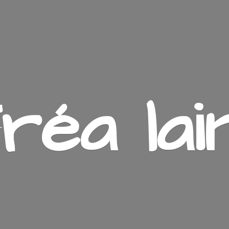
ré
a lai