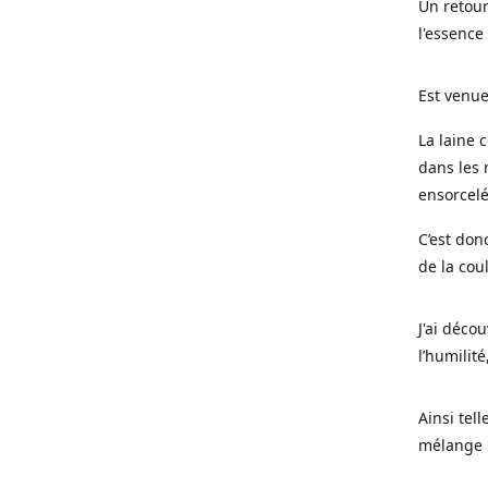
Un retour
l'essence
Est venue
La laine 
dans les 
ensorcel
C’est don
de la cou
J'ai déco
l’humilité
Ainsi tel
mélange l