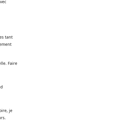
avec
es tant
lement
lle. Faire
nd
ire, je
urs.