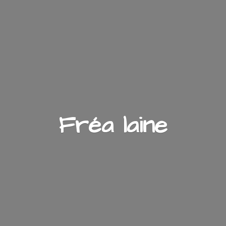
Fré
a laine