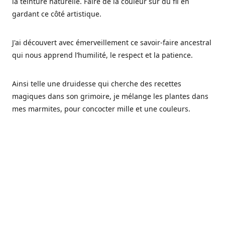
la teinture naturelle. Faire de la couleur sur du fil en
gardant ce côté artistique.
J'ai découvert avec émerveillement ce savoir-faire ancestral
qui nous apprend l’humilité, le respect et la patience.
Ainsi telle une druidesse qui cherche des recettes
magiques dans son grimoire, je mélange les plantes dans
mes marmites, pour concocter mille et une couleurs.
Les végétaux ont tellement à nous offrir et beaucoup à
nous réapprendre.
Pourquoi Fréa Laine,
Ce nom n'as pas été choisi par hasard: Fréa est l'un des
noms de la déesse de la mythologie nordique connue sous