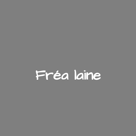
Fré
a laine