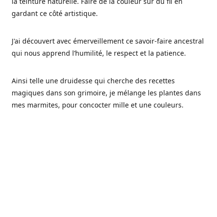
la teinture naturelle. Faire de la couleur sur du fil en
gardant ce côté artistique.
J'ai découvert avec émerveillement ce savoir-faire ancestral
qui nous apprend l’humilité, le respect et la patience.
Ainsi telle une druidesse qui cherche des recettes
magiques dans son grimoire, je mélange les plantes dans
mes marmites, pour concocter mille et une couleurs.
Les végétaux ont tellement à nous offrir et beaucoup à
nous réapprendre.
Pourquoi Fréa Laine,
Ce nom n'as pas été choisi par hasard: Fréa est l'un des
noms de la déesse de la mythologie nordique connue sous