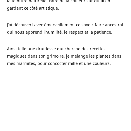
la teinture naturelle. Faire de la couleur sur du fil en
gardant ce côté artistique.
J'ai découvert avec émerveillement ce savoir-faire ancestral
qui nous apprend l’humilité, le respect et la patience.
Ainsi telle une druidesse qui cherche des recettes
magiques dans son grimoire, je mélange les plantes dans
mes marmites, pour concocter mille et une couleurs.
Les végétaux ont tellement à nous offrir et beaucoup à
nous réapprendre.
Pourquoi Fréa Laine,
Ce nom n'as pas été choisi par hasard: Fréa est l'un des
noms de la déesse de la mythologie nordique connue sous