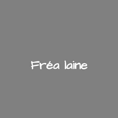
Fré
a laine