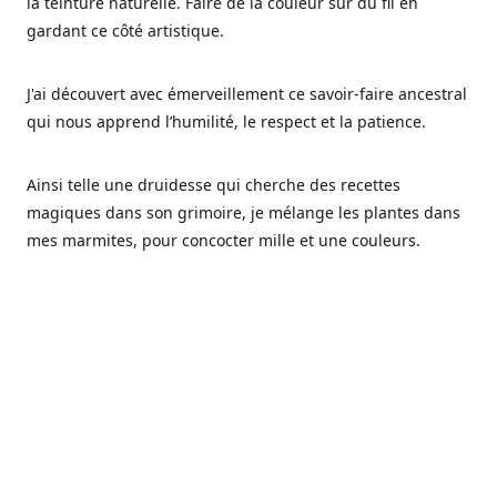
la teinture naturelle. Faire de la couleur sur du fil en
gardant ce côté artistique.
J'ai découvert avec émerveillement ce savoir-faire ancestral
qui nous apprend l’humilité, le respect et la patience.
Ainsi telle une druidesse qui cherche des recettes
magiques dans son grimoire, je mélange les plantes dans
mes marmites, pour concocter mille et une couleurs.
Les végétaux ont tellement à nous offrir et beaucoup à
nous réapprendre.
Pourquoi Fréa Laine,
Ce nom n'as pas été choisi par hasard: Fréa est l'un des
noms de la déesse de la mythologie nordique connue sous