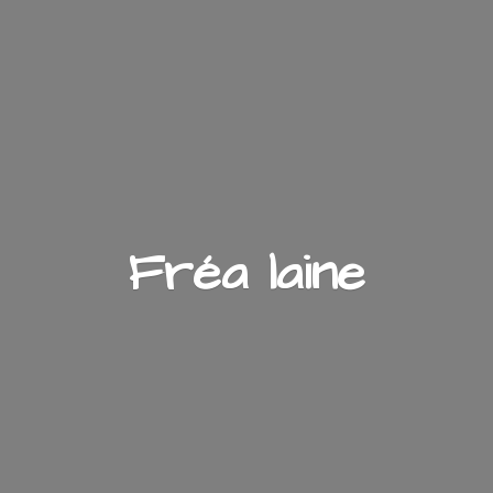
Fré
a laine