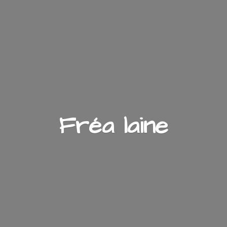
Fré
a laine