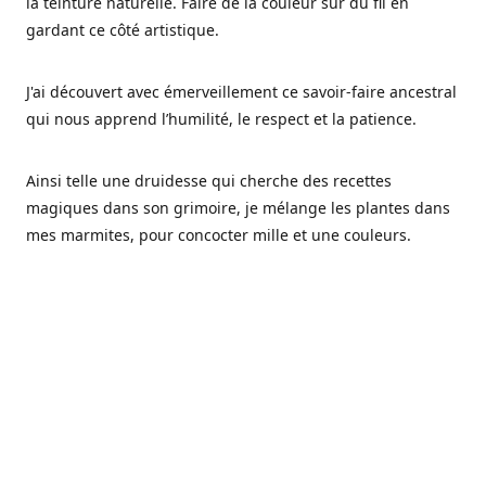
la teinture naturelle. Faire de la couleur sur du fil en
gardant ce côté artistique.
J'ai découvert avec émerveillement ce savoir-faire ancestral
qui nous apprend l’humilité, le respect et la patience.
Ainsi telle une druidesse qui cherche des recettes
magiques dans son grimoire, je mélange les plantes dans
mes marmites, pour concocter mille et une couleurs.
Les végétaux ont tellement à nous offrir et beaucoup à
nous réapprendre.
Pourquoi Fréa Laine,
Ce nom n'as pas été choisi par hasard: Fréa est l'un des
noms de la déesse de la mythologie nordique connue sous