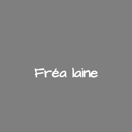
Fré
a laine