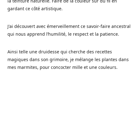
la teinture naturelle. Faire de la couleur sur du fil en
gardant ce côté artistique.
J'ai découvert avec émerveillement ce savoir-faire ancestral
qui nous apprend l’humilité, le respect et la patience.
Ainsi telle une druidesse qui cherche des recettes
magiques dans son grimoire, je mélange les plantes dans
mes marmites, pour concocter mille et une couleurs.
Les végétaux ont tellement à nous offrir et beaucoup à
nous réapprendre.
Pourquoi Fréa Laine,
Ce nom n'as pas été choisi par hasard: Fréa est l'un des
noms de la déesse de la mythologie nordique connue sous