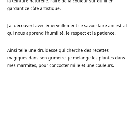
la teinture naturelle. Faire de la couleur sur du fil en
gardant ce côté artistique.
J'ai découvert avec émerveillement ce savoir-faire ancestral
qui nous apprend l’humilité, le respect et la patience.
Ainsi telle une druidesse qui cherche des recettes
magiques dans son grimoire, je mélange les plantes dans
mes marmites, pour concocter mille et une couleurs.
Les végétaux ont tellement à nous offrir et beaucoup à
nous réapprendre.
Pourquoi Fréa Laine,
Ce nom n'as pas été choisi par hasard: Fréa est l'un des
noms de la déesse de la mythologie nordique connue sous