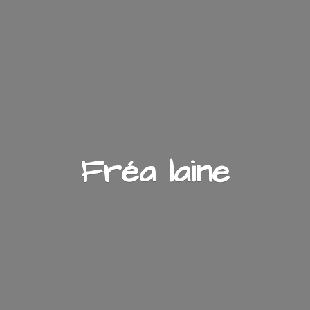
Fré
a laine