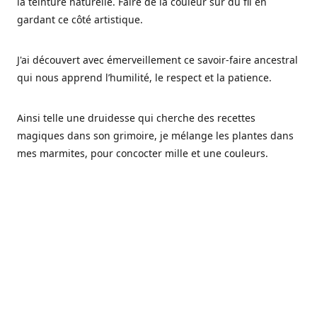
la teinture naturelle. Faire de la couleur sur du fil en
gardant ce côté artistique.
J'ai découvert avec émerveillement ce savoir-faire ancestral
qui nous apprend l’humilité, le respect et la patience.
Ainsi telle une druidesse qui cherche des recettes
magiques dans son grimoire, je mélange les plantes dans
mes marmites, pour concocter mille et une couleurs.
Les végétaux ont tellement à nous offrir et beaucoup à
nous réapprendre.
Pourquoi Fréa Laine,
Ce nom n'as pas été choisi par hasard: Fréa est l'un des
noms de la déesse de la mythologie nordique connue sous