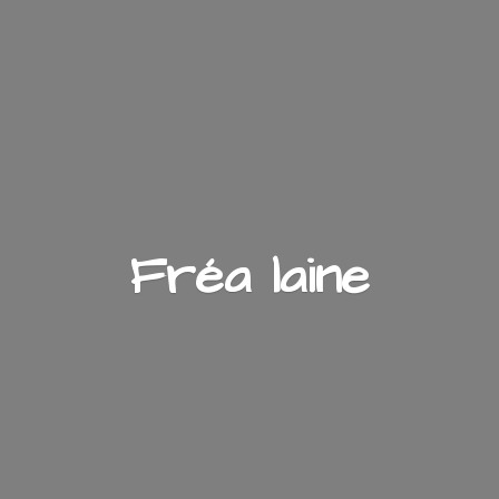
Fré
a laine