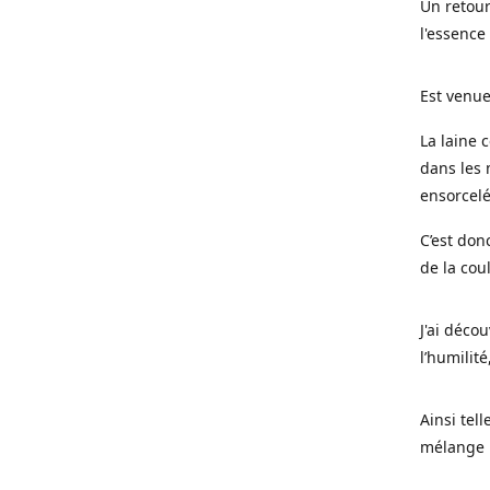
Un retour
l'essence
Est venue
La laine 
dans les 
ensorcel
C’est don
de la cou
J'ai déco
l’humilité
Ainsi tel
mélange l