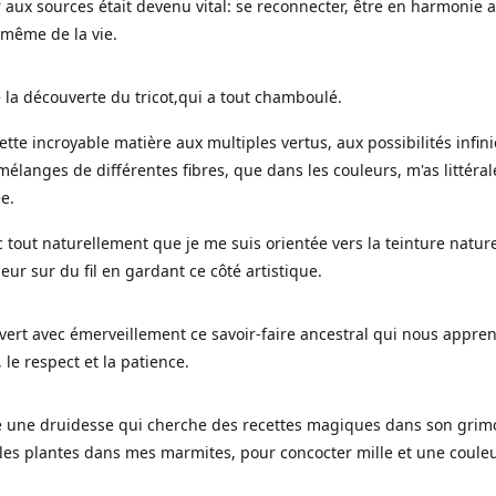
 aux sources était devenu vital: se reconnecter, être en harmonie 
 même de la vie.
 la découverte du tricot,qui a tout chamboulé.
cette incroyable matière aux multiples vertus, aux possibilités infini
mélanges de différentes fibres, que dans les couleurs, m'as littéra
ée.
c tout naturellement que je me suis orientée vers la teinture nature
leur sur du fil en gardant ce côté artistique.
uvert avec émerveillement ce savoir-faire ancestral qui nous appre
, le respect et la patience.
le une druidesse qui cherche des recettes magiques dans son grimo
es plantes dans mes marmites, pour concocter mille et une coule