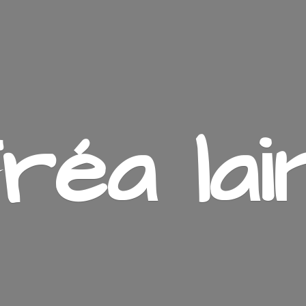
ré
a lai