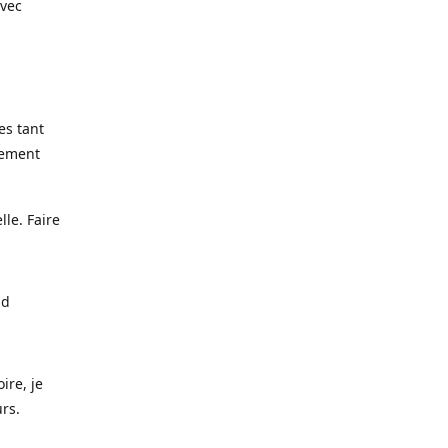
avec
es tant
lement
lle. Faire
nd
ire, je
urs.