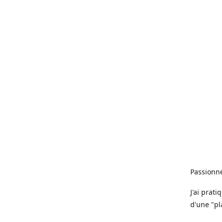
Passionné
J'ai prat
d'une "pl