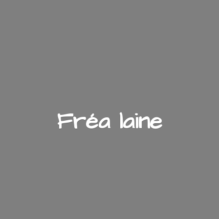
Fré
a laine