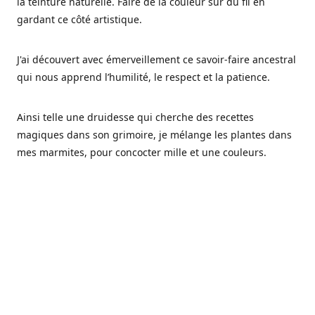
la teinture naturelle. Faire de la couleur sur du fil en
gardant ce côté artistique.
J'ai découvert avec émerveillement ce savoir-faire ancestral
qui nous apprend l’humilité, le respect et la patience.
Ainsi telle une druidesse qui cherche des recettes
magiques dans son grimoire, je mélange les plantes dans
mes marmites, pour concocter mille et une couleurs.
Les végétaux ont tellement à nous offrir et beaucoup à
nous réapprendre.
Pourquoi Fréa Laine,
Ce nom n'as pas été choisi par hasard: Fréa est l'un des
noms de la déesse de la mythologie nordique connue sous