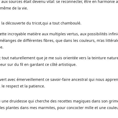
 aux sources était devenu vital: se reconnecter, être en harmonie 
 même de la vie.
 la découverte du tricot,qui a tout chamboulé.
cette incroyable matière aux multiples vertus, aux possibilités infini
mélanges de différentes fibres, que dans les couleurs, m'as littéra
ée.
c tout naturellement que je me suis orientée vers la teinture nature
leur sur du fil en gardant ce côté artistique.
uvert avec émerveillement ce savoir-faire ancestral qui nous appre
, le respect et la patience.
le une druidesse qui cherche des recettes magiques dans son grimo
es plantes dans mes marmites, pour concocter mille et une coule