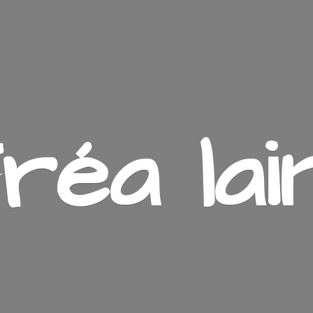
ré
a lai