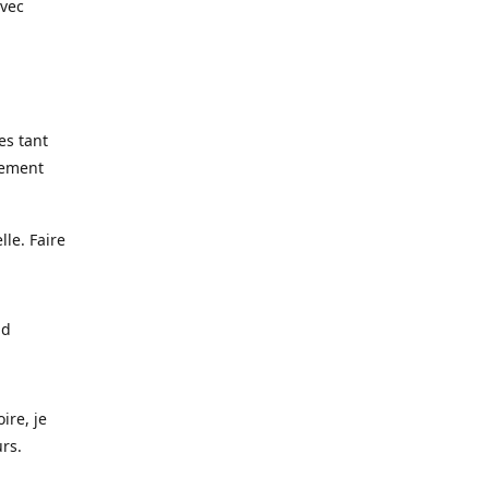
avec
es tant
lement
lle. Faire
nd
ire, je
urs.