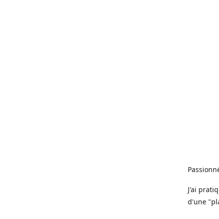
Passionné
J'ai prat
d'une "pl