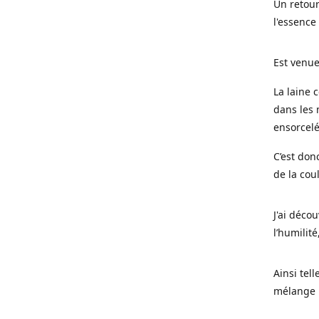
Un retour
l'essence
Est venue
La laine 
dans les 
ensorcel
C’est don
de la cou
J'ai déco
l’humilité
Ainsi tel
mélange l