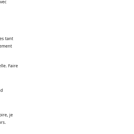
avec
es tant
lement
lle. Faire
nd
ire, je
urs.