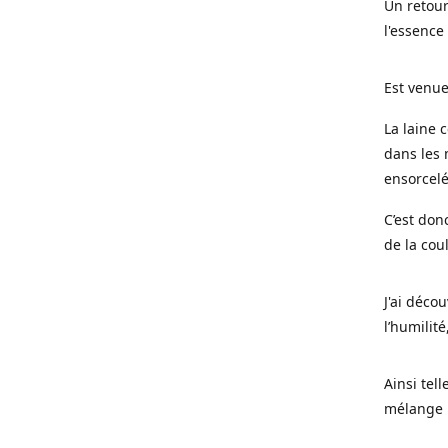
Un retour
l'essence
Est venue
La laine 
dans les 
ensorcel
C’est don
de la cou
J'ai déco
l’humilité
Ainsi tel
mélange l