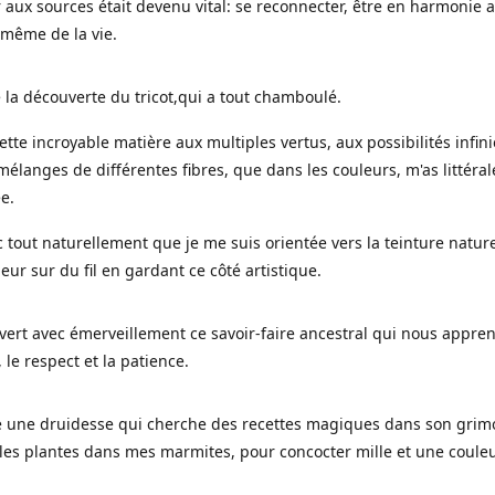
 aux sources était devenu vital: se reconnecter, être en harmonie 
 même de la vie.
 la découverte du tricot,qui a tout chamboulé.
cette incroyable matière aux multiples vertus, aux possibilités infini
mélanges de différentes fibres, que dans les couleurs, m'as littéra
ée.
c tout naturellement que je me suis orientée vers la teinture nature
leur sur du fil en gardant ce côté artistique.
uvert avec émerveillement ce savoir-faire ancestral qui nous appre
, le respect et la patience.
le une druidesse qui cherche des recettes magiques dans son grimo
es plantes dans mes marmites, pour concocter mille et une coule