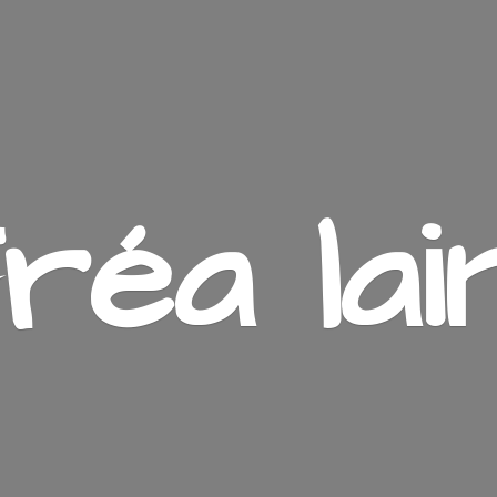
ré
a lai