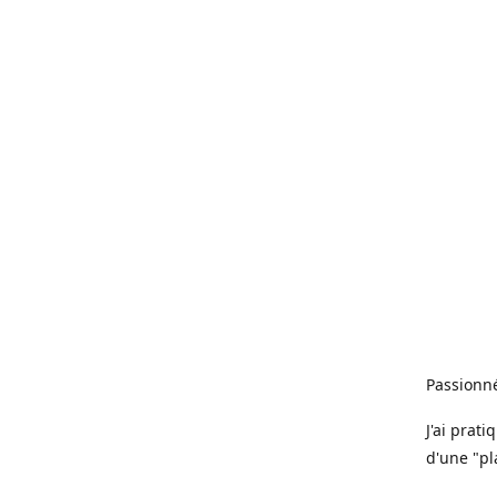
Passionné
J'ai prat
d'une "pl