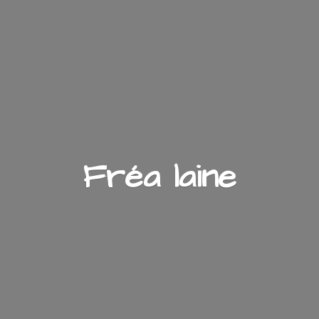
Fré
a laine