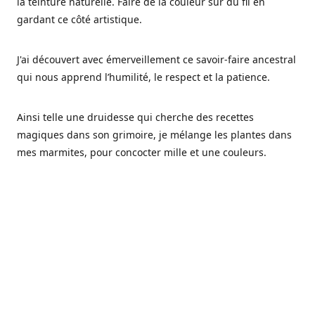
la teinture naturelle. Faire de la couleur sur du fil en
gardant ce côté artistique.
J'ai découvert avec émerveillement ce savoir-faire ancestral
qui nous apprend l’humilité, le respect et la patience.
Ainsi telle une druidesse qui cherche des recettes
magiques dans son grimoire, je mélange les plantes dans
mes marmites, pour concocter mille et une couleurs.
Les végétaux ont tellement à nous offrir et beaucoup à
nous réapprendre.
Pourquoi Fréa Laine,
Ce nom n'as pas été choisi par hasard: Fréa est l'un des
noms de la déesse de la mythologie nordique connue sous