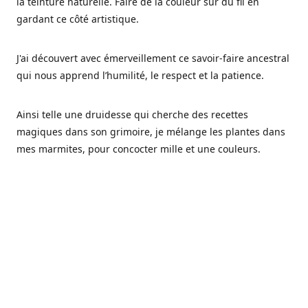
la teinture naturelle. Faire de la couleur sur du fil en
gardant ce côté artistique.
J'ai découvert avec émerveillement ce savoir-faire ancestral
qui nous apprend l’humilité, le respect et la patience.
Ainsi telle une druidesse qui cherche des recettes
magiques dans son grimoire, je mélange les plantes dans
mes marmites, pour concocter mille et une couleurs.
Les végétaux ont tellement à nous offrir et beaucoup à
nous réapprendre.
Pourquoi Fréa Laine,
Ce nom n'as pas été choisi par hasard: Fréa est l'un des
noms de la déesse de la mythologie nordique connue sous