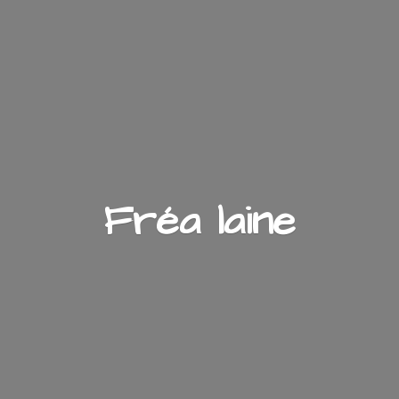
Fré
a laine