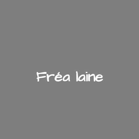
Fré
a laine