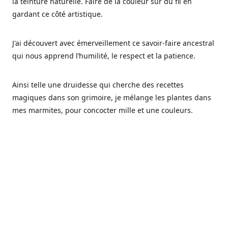
la teinture naturelle. Faire de la couleur sur du fil en
gardant ce côté artistique.
J'ai découvert avec émerveillement ce savoir-faire ancestral
qui nous apprend l’humilité, le respect et la patience.
Ainsi telle une druidesse qui cherche des recettes
magiques dans son grimoire, je mélange les plantes dans
mes marmites, pour concocter mille et une couleurs.
Les végétaux ont tellement à nous offrir et beaucoup à
nous réapprendre.
Pourquoi Fréa Laine,
Ce nom n'as pas été choisi par hasard: Fréa est l'un des
noms de la déesse de la mythologie nordique connue sous