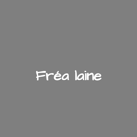
Fré
a laine