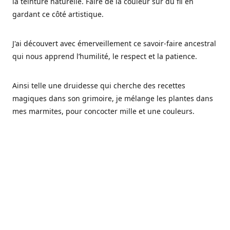
la teinture naturelle. Faire de la couleur sur du fil en
gardant ce côté artistique.
J'ai découvert avec émerveillement ce savoir-faire ancestral
qui nous apprend l’humilité, le respect et la patience.
Ainsi telle une druidesse qui cherche des recettes
magiques dans son grimoire, je mélange les plantes dans
mes marmites, pour concocter mille et une couleurs.
Les végétaux ont tellement à nous offrir et beaucoup à
nous réapprendre.
Pourquoi Fréa Laine,
Ce nom n'as pas été choisi par hasard: Fréa est l'un des
noms de la déesse de la mythologie nordique connue sous