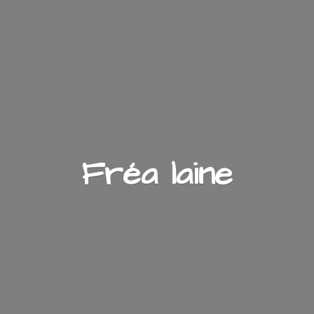
Fré
a laine