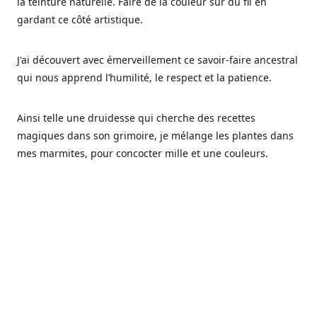
la teinture naturelle. Faire de la couleur sur du fil en
gardant ce côté artistique.
J'ai découvert avec émerveillement ce savoir-faire ancestral
qui nous apprend l’humilité, le respect et la patience.
Ainsi telle une druidesse qui cherche des recettes
magiques dans son grimoire, je mélange les plantes dans
mes marmites, pour concocter mille et une couleurs.
Les végétaux ont tellement à nous offrir et beaucoup à
nous réapprendre.
Pourquoi Fréa Laine,
Ce nom n'as pas été choisi par hasard: Fréa est l'un des
noms de la déesse de la mythologie nordique connue sous