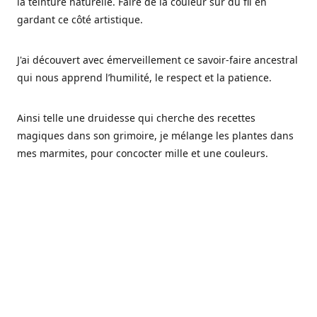
la teinture naturelle. Faire de la couleur sur du fil en
gardant ce côté artistique.
J'ai découvert avec émerveillement ce savoir-faire ancestral
qui nous apprend l’humilité, le respect et la patience.
Ainsi telle une druidesse qui cherche des recettes
magiques dans son grimoire, je mélange les plantes dans
mes marmites, pour concocter mille et une couleurs.
Les végétaux ont tellement à nous offrir et beaucoup à
nous réapprendre.
Pourquoi Fréa Laine,
Ce nom n'as pas été choisi par hasard: Fréa est l'un des
noms de la déesse de la mythologie nordique connue sous