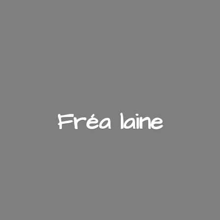
Fré
a laine