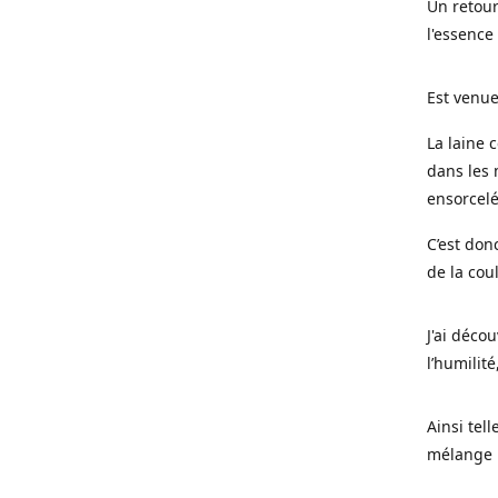
Un retour
l'essence
Est venue
La laine 
dans les 
ensorcel
C’est don
de la cou
J'ai déco
l’humilité
Ainsi tel
mélange l