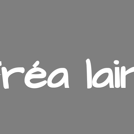
ré
a lai