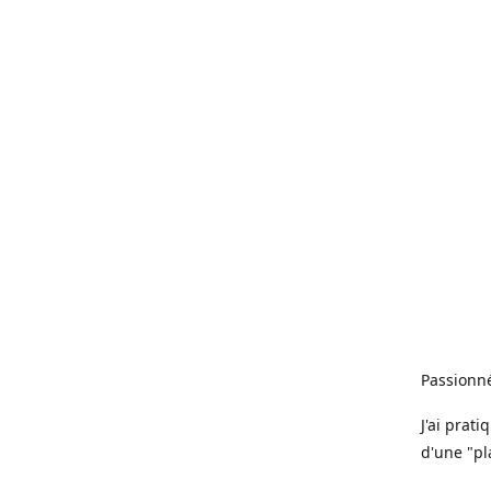
Passionné
J'ai prat
d'une "pl