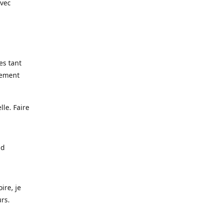
avec
es tant
lement
lle. Faire
nd
ire, je
urs.