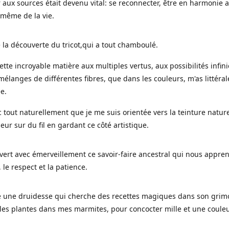
 aux sources était devenu vital: se reconnecter, être en harmonie 
 même de la vie.
 la découverte du tricot,qui a tout chamboulé.
cette incroyable matière aux multiples vertus, aux possibilités infini
mélanges de différentes fibres, que dans les couleurs, m'as littéra
ée.
c tout naturellement que je me suis orientée vers la teinture nature
leur sur du fil en gardant ce côté artistique.
uvert avec émerveillement ce savoir-faire ancestral qui nous appre
, le respect et la patience.
le une druidesse qui cherche des recettes magiques dans son grimo
es plantes dans mes marmites, pour concocter mille et une coule