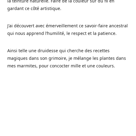
la teinture naturelle. Faire de la couleur sur du fil en
gardant ce côté artistique.
J'ai découvert avec émerveillement ce savoir-faire ancestral
qui nous apprend l’humilité, le respect et la patience.
Ainsi telle une druidesse qui cherche des recettes
magiques dans son grimoire, je mélange les plantes dans
mes marmites, pour concocter mille et une couleurs.
Les végétaux ont tellement à nous offrir et beaucoup à
nous réapprendre.
Pourquoi Fréa Laine,
Ce nom n'as pas été choisi par hasard: Fréa est l'un des
noms de la déesse de la mythologie nordique connue sous