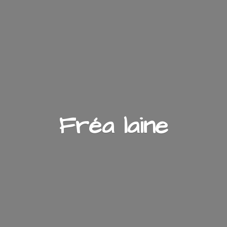
Fré
a laine