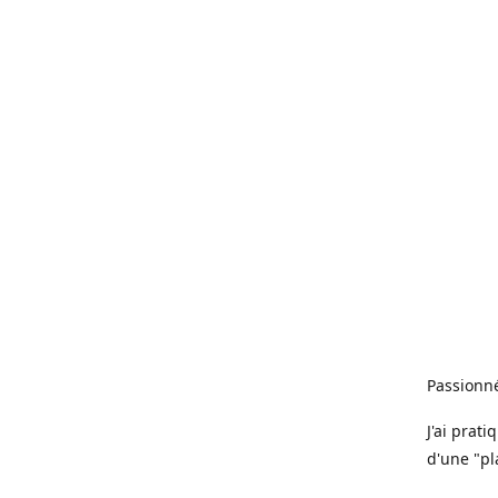
Passionné
J'ai prat
d'une "pl