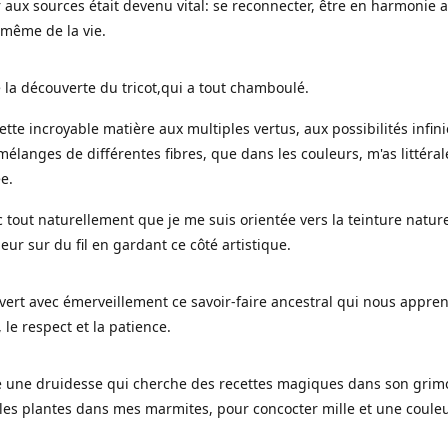
 aux sources était devenu vital: se reconnecter, être en harmonie 
 même de la vie.
 la découverte du tricot,qui a tout chamboulé.
cette incroyable matière aux multiples vertus, aux possibilités infini
mélanges de différentes fibres, que dans les couleurs, m'as littéra
ée.
c tout naturellement que je me suis orientée vers la teinture nature
leur sur du fil en gardant ce côté artistique.
uvert avec émerveillement ce savoir-faire ancestral qui nous appre
, le respect et la patience.
le une druidesse qui cherche des recettes magiques dans son grimo
es plantes dans mes marmites, pour concocter mille et une coule