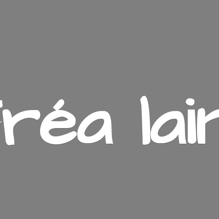
ré
a lai