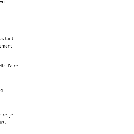
avec
es tant
lement
lle. Faire
nd
ire, je
urs.