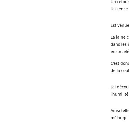
Un retour
l'essence
Est venue
La laine 
dans les 
ensorcel
C’est don
de la cou
J'ai déco
l’humilité
Ainsi tel
mélange l