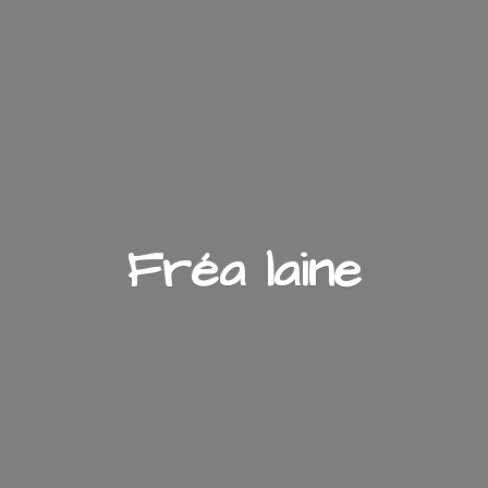
Fré
a laine