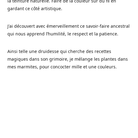
la teinture naturelle. Faire de la couleur sur du fil en
gardant ce côté artistique.
J'ai découvert avec émerveillement ce savoir-faire ancestral
qui nous apprend l’humilité, le respect et la patience.
Ainsi telle une druidesse qui cherche des recettes
magiques dans son grimoire, je mélange les plantes dans
mes marmites, pour concocter mille et une couleurs.
Les végétaux ont tellement à nous offrir et beaucoup à
nous réapprendre.
Pourquoi Fréa Laine,
Ce nom n'as pas été choisi par hasard: Fréa est l'un des
noms de la déesse de la mythologie nordique connue sous