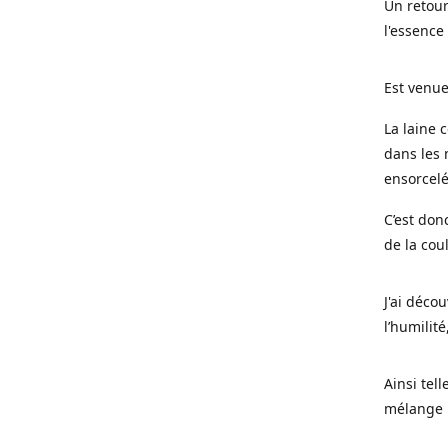
Un retour
l'essence
Est venue
La laine 
dans les 
ensorcel
C’est don
de la cou
J'ai déco
l’humilité
Ainsi tel
mélange l