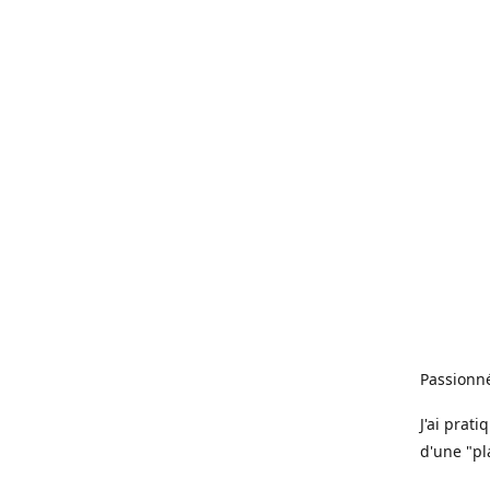
Passionné
J'ai prat
d'une "pl