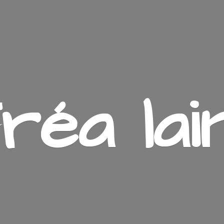
ré
a lai