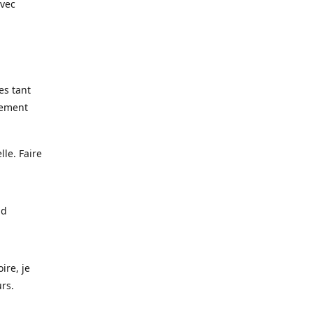
avec
es tant
lement
lle. Faire
nd
ire, je
urs.