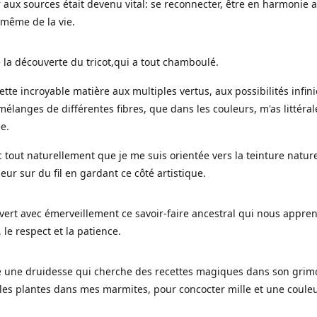
 aux sources était devenu vital: se reconnecter, être en harmonie 
 même de la vie.
 la découverte du tricot,qui a tout chamboulé.
cette incroyable matière aux multiples vertus, aux possibilités infini
mélanges de différentes fibres, que dans les couleurs, m'as littéra
ée.
c tout naturellement que je me suis orientée vers la teinture nature
leur sur du fil en gardant ce côté artistique.
uvert avec émerveillement ce savoir-faire ancestral qui nous appre
, le respect et la patience.
le une druidesse qui cherche des recettes magiques dans son grimo
es plantes dans mes marmites, pour concocter mille et une coule