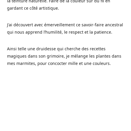
la teinture naturelle. Faire de la couleur sur du fil en
gardant ce côté artistique.
J'ai découvert avec émerveillement ce savoir-faire ancestral
qui nous apprend l’humilité, le respect et la patience.
Ainsi telle une druidesse qui cherche des recettes
magiques dans son grimoire, je mélange les plantes dans
mes marmites, pour concocter mille et une couleurs.
Les végétaux ont tellement à nous offrir et beaucoup à
nous réapprendre.
Pourquoi Fréa Laine,
Ce nom n'as pas été choisi par hasard: Fréa est l'un des
noms de la déesse de la mythologie nordique connue sous