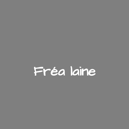
Fré
a laine