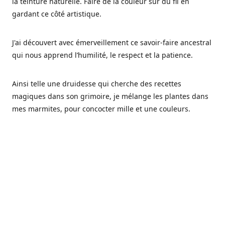
la teinture naturelle. Faire de la couleur sur du fil en
gardant ce côté artistique.
J'ai découvert avec émerveillement ce savoir-faire ancestral
qui nous apprend l’humilité, le respect et la patience.
Ainsi telle une druidesse qui cherche des recettes
magiques dans son grimoire, je mélange les plantes dans
mes marmites, pour concocter mille et une couleurs.
Les végétaux ont tellement à nous offrir et beaucoup à
nous réapprendre.
Pourquoi Fréa Laine,
Ce nom n'as pas été choisi par hasard: Fréa est l'un des
noms de la déesse de la mythologie nordique connue sous