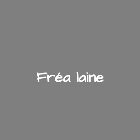
Fré
a laine