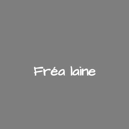
Fré
a laine