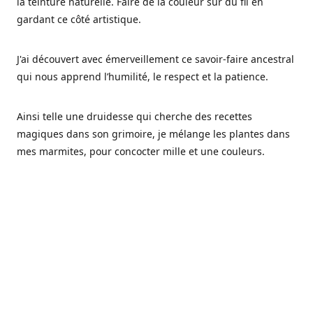
la teinture naturelle. Faire de la couleur sur du fil en
gardant ce côté artistique.
J'ai découvert avec émerveillement ce savoir-faire ancestral
qui nous apprend l’humilité, le respect et la patience.
Ainsi telle une druidesse qui cherche des recettes
magiques dans son grimoire, je mélange les plantes dans
mes marmites, pour concocter mille et une couleurs.
Les végétaux ont tellement à nous offrir et beaucoup à
nous réapprendre.
Pourquoi Fréa Laine,
Ce nom n'as pas été choisi par hasard: Fréa est l'un des
noms de la déesse de la mythologie nordique connue sous