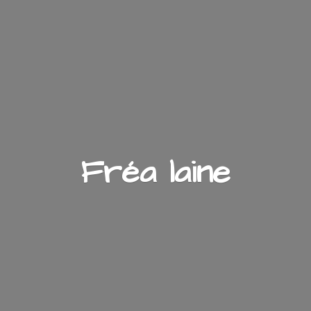
Fré
a laine