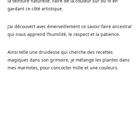
la teinture naturelle. Faire de la couleur sur du fil en
gardant ce côté artistique.
J'ai découvert avec émerveillement ce savoir-faire ancestral
qui nous apprend l’humilité, le respect et la patience.
Ainsi telle une druidesse qui cherche des recettes
magiques dans son grimoire, je mélange les plantes dans
mes marmites, pour concocter mille et une couleurs.
Les végétaux ont tellement à nous offrir et beaucoup à
nous réapprendre.
Pourquoi Fréa Laine,
Ce nom n'as pas été choisi par hasard: Fréa est l'un des
noms de la déesse de la mythologie nordique connue sous