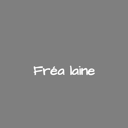
Fré
a laine