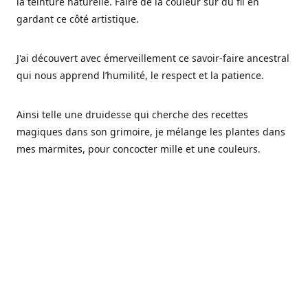
la teinture naturelle. Faire de la couleur sur du fil en
gardant ce côté artistique.
J'ai découvert avec émerveillement ce savoir-faire ancestral
qui nous apprend l’humilité, le respect et la patience.
Ainsi telle une druidesse qui cherche des recettes
magiques dans son grimoire, je mélange les plantes dans
mes marmites, pour concocter mille et une couleurs.
Les végétaux ont tellement à nous offrir et beaucoup à
nous réapprendre.
Pourquoi Fréa Laine,
Ce nom n'as pas été choisi par hasard: Fréa est l'un des
noms de la déesse de la mythologie nordique connue sous