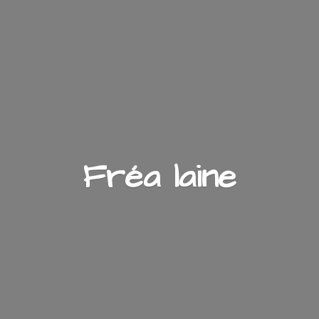
Fré
a laine