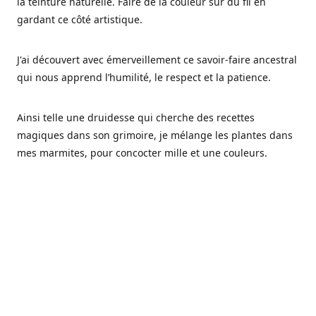
la teinture naturelle. Faire de la couleur sur du fil en
gardant ce côté artistique.
J'ai découvert avec émerveillement ce savoir-faire ancestral
qui nous apprend l’humilité, le respect et la patience.
Ainsi telle une druidesse qui cherche des recettes
magiques dans son grimoire, je mélange les plantes dans
mes marmites, pour concocter mille et une couleurs.
Les végétaux ont tellement à nous offrir et beaucoup à
nous réapprendre.
Pourquoi Fréa Laine,
Ce nom n'as pas été choisi par hasard: Fréa est l'un des
noms de la déesse de la mythologie nordique connue sous