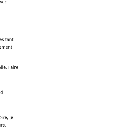
avec
es tant
lement
lle. Faire
nd
ire, je
urs.