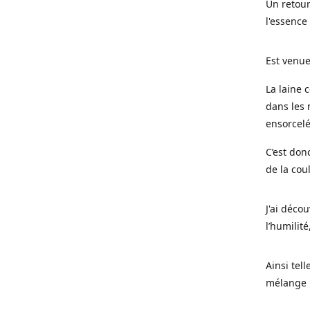
Un retour
l'essence
Est venue
La laine 
dans les 
ensorcel
C’est don
de la cou
J'ai déco
l’humilité
Ainsi tel
mélange l