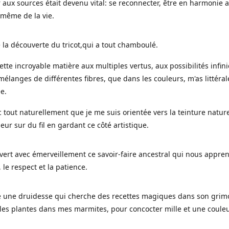
 aux sources était devenu vital: se reconnecter, être en harmonie 
 même de la vie.
 la découverte du tricot,qui a tout chamboulé.
cette incroyable matière aux multiples vertus, aux possibilités infini
mélanges de différentes fibres, que dans les couleurs, m'as littéra
ée.
c tout naturellement que je me suis orientée vers la teinture nature
leur sur du fil en gardant ce côté artistique.
uvert avec émerveillement ce savoir-faire ancestral qui nous appre
, le respect et la patience.
le une druidesse qui cherche des recettes magiques dans son grimo
es plantes dans mes marmites, pour concocter mille et une coule