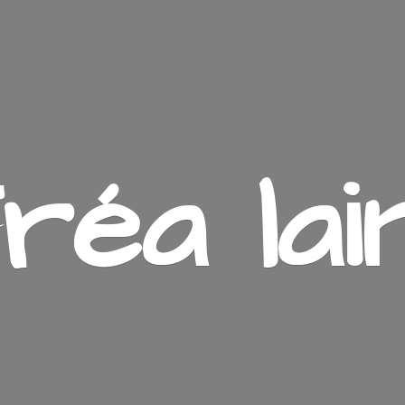
ré
a lai