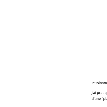
Passionné
J'ai prat
d'une "pl