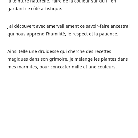
la teinture naturelle. Faire de la couleur sur du fil en
gardant ce côté artistique.
J'ai découvert avec émerveillement ce savoir-faire ancestral
qui nous apprend l’humilité, le respect et la patience.
Ainsi telle une druidesse qui cherche des recettes
magiques dans son grimoire, je mélange les plantes dans
mes marmites, pour concocter mille et une couleurs.
Les végétaux ont tellement à nous offrir et beaucoup à
nous réapprendre.
Pourquoi Fréa Laine,
Ce nom n'as pas été choisi par hasard: Fréa est l'un des
noms de la déesse de la mythologie nordique connue sous