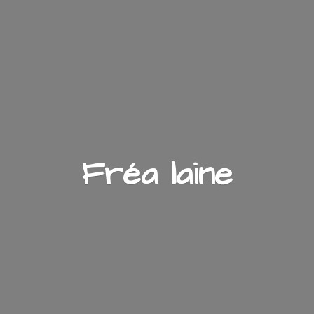
Fré
a laine