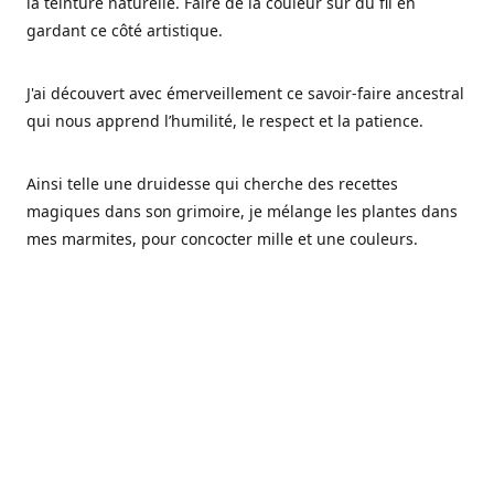
la teinture naturelle. Faire de la couleur sur du fil en
gardant ce côté artistique.
J'ai découvert avec émerveillement ce savoir-faire ancestral
qui nous apprend l’humilité, le respect et la patience.
Ainsi telle une druidesse qui cherche des recettes
magiques dans son grimoire, je mélange les plantes dans
mes marmites, pour concocter mille et une couleurs.
Les végétaux ont tellement à nous offrir et beaucoup à
nous réapprendre.
Pourquoi Fréa Laine,
Ce nom n'as pas été choisi par hasard: Fréa est l'un des
noms de la déesse de la mythologie nordique connue sous