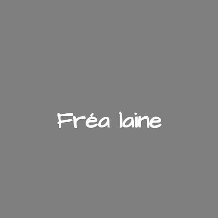
Fré
a laine