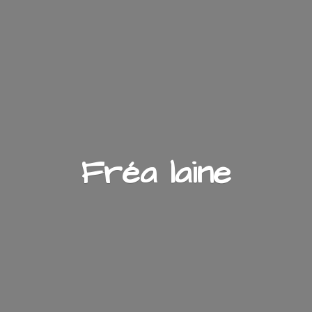
Fré
a laine