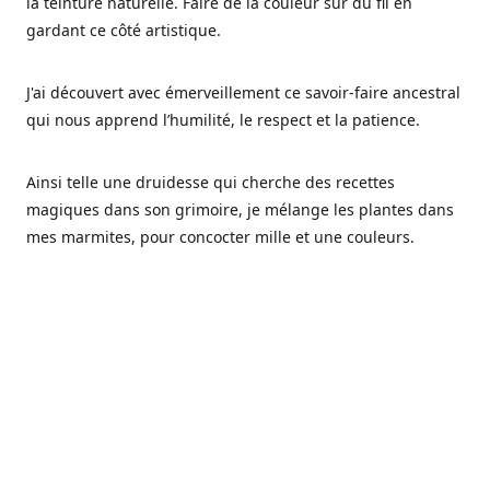
la teinture naturelle. Faire de la couleur sur du fil en
gardant ce côté artistique.
J'ai découvert avec émerveillement ce savoir-faire ancestral
qui nous apprend l’humilité, le respect et la patience.
Ainsi telle une druidesse qui cherche des recettes
magiques dans son grimoire, je mélange les plantes dans
mes marmites, pour concocter mille et une couleurs.
Les végétaux ont tellement à nous offrir et beaucoup à
nous réapprendre.
Pourquoi Fréa Laine,
Ce nom n'as pas été choisi par hasard: Fréa est l'un des
noms de la déesse de la mythologie nordique connue sous