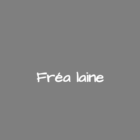
Fré
a laine