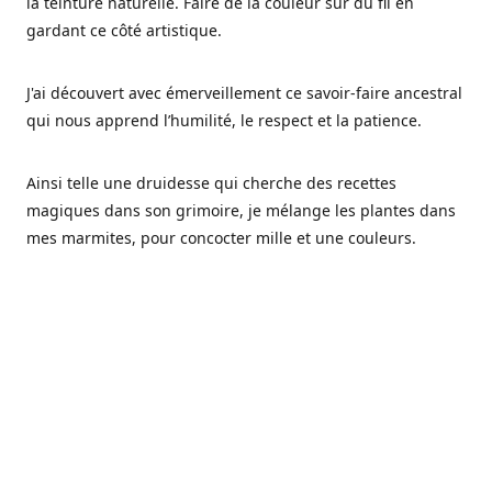
la teinture naturelle. Faire de la couleur sur du fil en
gardant ce côté artistique.
J'ai découvert avec émerveillement ce savoir-faire ancestral
qui nous apprend l’humilité, le respect et la patience.
Ainsi telle une druidesse qui cherche des recettes
magiques dans son grimoire, je mélange les plantes dans
mes marmites, pour concocter mille et une couleurs.
Les végétaux ont tellement à nous offrir et beaucoup à
nous réapprendre.
Pourquoi Fréa Laine,
Ce nom n'as pas été choisi par hasard: Fréa est l'un des
noms de la déesse de la mythologie nordique connue sous