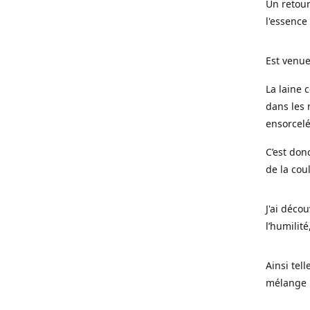
Un retour
l'essence
Est venue
La laine 
dans les 
ensorcel
C’est don
de la cou
J'ai déco
l’humilité
Ainsi tel
mélange l