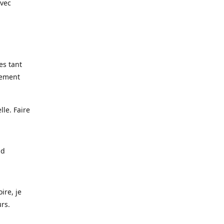
avec
es tant
lement
lle. Faire
nd
ire, je
urs.