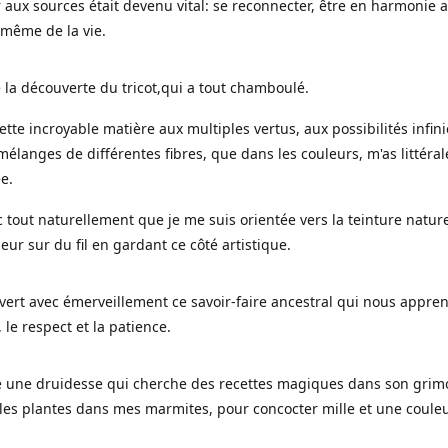
 aux sources était devenu vital: se reconnecter, être en harmonie 
 même de la vie.
 la découverte du tricot,qui a tout chamboulé.
cette incroyable matière aux multiples vertus, aux possibilités infini
mélanges de différentes fibres, que dans les couleurs, m'as littéra
ée.
c tout naturellement que je me suis orientée vers la teinture nature
leur sur du fil en gardant ce côté artistique.
uvert avec émerveillement ce savoir-faire ancestral qui nous appre
, le respect et la patience.
le une druidesse qui cherche des recettes magiques dans son grimo
es plantes dans mes marmites, pour concocter mille et une coule