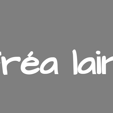
ré
a lai