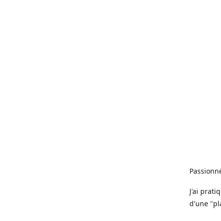
Passionné
J'ai prat
d'une "pl