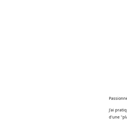
Passionné
J'ai prat
d'une "pl