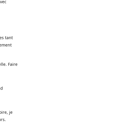
avec
es tant
lement
lle. Faire
nd
ire, je
urs.