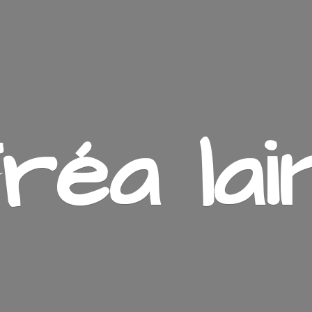
ré
a lai