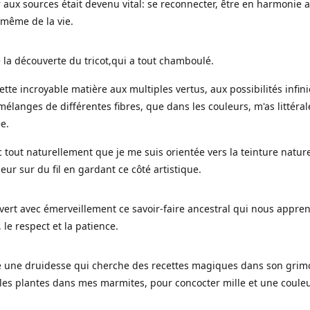
 aux sources était devenu vital: se reconnecter, être en harmonie 
 même de la vie.
 la découverte du tricot,qui a tout chamboulé.
cette incroyable matière aux multiples vertus, aux possibilités infini
mélanges de différentes fibres, que dans les couleurs, m'as littéra
ée.
c tout naturellement que je me suis orientée vers la teinture nature
leur sur du fil en gardant ce côté artistique.
uvert avec émerveillement ce savoir-faire ancestral qui nous appre
, le respect et la patience.
le une druidesse qui cherche des recettes magiques dans son grimo
es plantes dans mes marmites, pour concocter mille et une coule