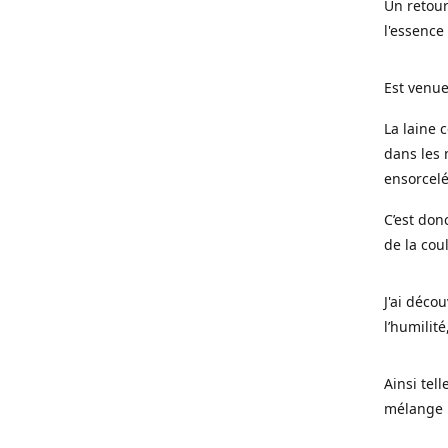
Un retour
l'essence
Est venue
La laine 
dans les 
ensorcel
C’est don
de la cou
J'ai déco
l’humilité
Ainsi tel
mélange l