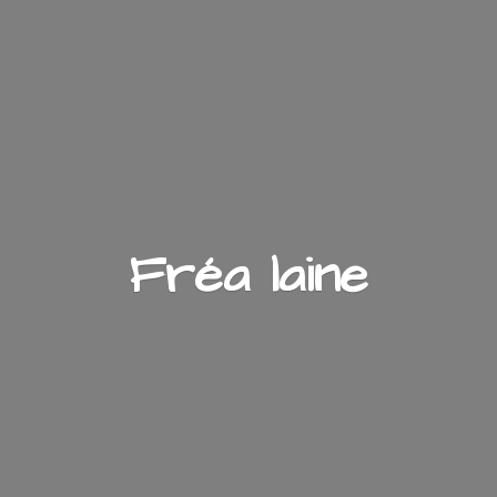
Fré
a laine