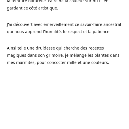
la teinture naturelle. Faire de la couleur sur du fil en
gardant ce côté artistique.
J'ai découvert avec émerveillement ce savoir-faire ancestral
qui nous apprend l’humilité, le respect et la patience.
Ainsi telle une druidesse qui cherche des recettes
magiques dans son grimoire, je mélange les plantes dans
mes marmites, pour concocter mille et une couleurs.
Les végétaux ont tellement à nous offrir et beaucoup à
nous réapprendre.
Pourquoi Fréa Laine,
Ce nom n'as pas été choisi par hasard: Fréa est l'un des
noms de la déesse de la mythologie nordique connue sous