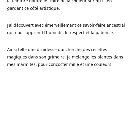
la teinture naturelle. Faire de la couleur sur du fil en
gardant ce côté artistique.
J'ai découvert avec émerveillement ce savoir-faire ancestral
qui nous apprend l’humilité, le respect et la patience.
Ainsi telle une druidesse qui cherche des recettes
magiques dans son grimoire, je mélange les plantes dans
mes marmites, pour concocter mille et une couleurs.
Les végétaux ont tellement à nous offrir et beaucoup à
nous réapprendre.
Pourquoi Fréa Laine,
Ce nom n'as pas été choisi par hasard: Fréa est l'un des
noms de la déesse de la mythologie nordique connue sous