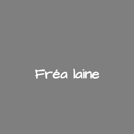
Fré
a laine