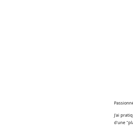
Passionné
J'ai prat
d'une "pl