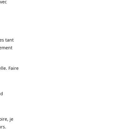
avec
es tant
lement
lle. Faire
nd
ire, je
urs.