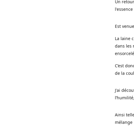
Un retour
l'essence
Est venue
La laine 
dans les 
ensorcel
C’est don
de la cou
J'ai déco
l’humilité
Ainsi tel
mélange l