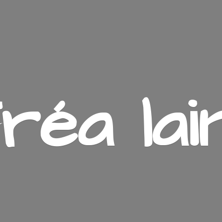
ré
a lai