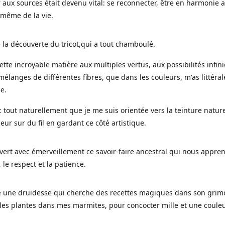
 aux sources était devenu vital: se reconnecter, être en harmonie 
 même de la vie.
 la découverte du tricot,qui a tout chamboulé.
cette incroyable matière aux multiples vertus, aux possibilités infini
mélanges de différentes fibres, que dans les couleurs, m'as littéra
ée.
c tout naturellement que je me suis orientée vers la teinture nature
leur sur du fil en gardant ce côté artistique.
uvert avec émerveillement ce savoir-faire ancestral qui nous appre
, le respect et la patience.
le une druidesse qui cherche des recettes magiques dans son grimo
es plantes dans mes marmites, pour concocter mille et une coule