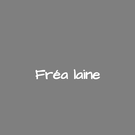
Fré
a laine