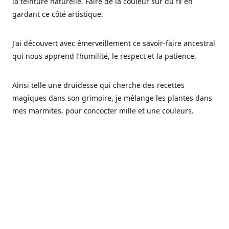
la teinture naturelle. Faire de la couleur sur du fil en
gardant ce côté artistique.
J'ai découvert avec émerveillement ce savoir-faire ancestral
qui nous apprend l’humilité, le respect et la patience.
Ainsi telle une druidesse qui cherche des recettes
magiques dans son grimoire, je mélange les plantes dans
mes marmites, pour concocter mille et une couleurs.
Les végétaux ont tellement à nous offrir et beaucoup à
nous réapprendre.
Pourquoi Fréa Laine,
Ce nom n'as pas été choisi par hasard: Fréa est l'un des
noms de la déesse de la mythologie nordique connue sous